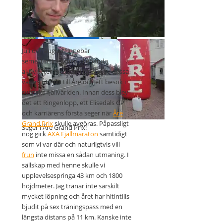
Svårvallat idag
Fina vyer på cykelrundan
Juli och augusti innebär
semestertider med allehanda
aktiviteter med familjen. En av dessa
var en utflykt till Åre och ett besök i
svenska fjällvärlden. Innan dess blev
det ett Ringenlopp, ett Elisedals GP
På fjällpromenad med familjen
och karriärens första seger när
Åre
Grand Prix
skulle avgöras. Påpassligt
Seger i Åre Grand Prix!
nog gick
AXA Fjällmaraton
samtidigt
som vi var där och naturligtvis vill
frun
inte missa en sådan utmaning. I
sällskap med henne skulle vi
upplevelsespringa 43 km och 1800
höjdmeter. Jag tränar inte särskilt
mycket löpning och året har hitintills
bjudit på sex träningspass med en
längsta distans på 11 km. Kanske inte