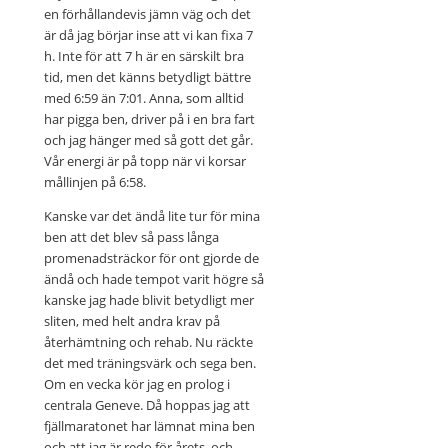
en förhållandevis jämn väg och det
är då jag börjar inse att vi kan fixa 7
h. Inte för att 7 h är en särskilt bra
tid, men det känns betydligt bättre
med 6:59 än 7:01. Anna, som alltid
har pigga ben, driver på i en bra fart
och jag hänger med så gott det går.
Vår energi är på topp när vi korsar
mållinjen på 6:58.
Kanske var det ändå lite tur för mina
ben att det blev så pass långa
promenadsträckor för ont gjorde de
ändå och hade tempot varit högre så
kanske jag hade blivit betydligt mer
sliten, med helt andra krav på
återhämtning och rehab. Nu räckte
det med träningsvärk och sega ben.
Om en vecka kör jag en prolog i
centrala Geneve. Då hoppas jag att
fjällmaratonet har lämnat mina ben
och att jag är redo för årets, och