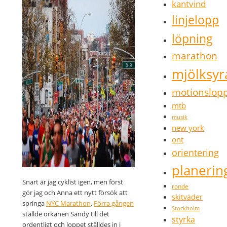
kantvind
linjelopp
löpning
marathon
mjölksyr
motionslop
mtb
musik
new york
ont
orientering
planerin
Snart är jag cyklist igen, men först
ronde
gör jag och Anna ett nytt försök att
skitväder
springa
NYC Marathon
.
Förra gången
Stockholm
ställde orkanen Sandy till det
styrka
ordentligt och loppet ställdes in i