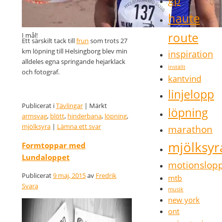
haute
route
I mål!
Ett särskilt tack till
frun
som trots 27
km löpning till Helsingborg blev min
inspiration
alldeles egna springande hejarklack
inställt
och fotograf.
kantvind
linjelopp
Publicerat i
Tävlingar
|
Märkt
löpning
armsvag
,
blött
,
hinderbana
,
löpning
,
mjölksyra
|
Lämna ett svar
marathon
mjölksyr
Formtoppar med
Lundaloppet
motionslop
Publicerat
9 maj, 2015
av
Fredrik
mtb
Svara
musik
new york
ont