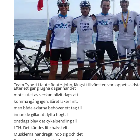
Jag och Rob, min räddare i nöden när jag
kraschade på den 5:e etappen.
Team Type 1 Haute Route. John, längst till vänster, var loppets äldst
Efter ett gäng lugna dagar har det
mot slutet av veckan blivit dags att
komma igång igen. Såret läker fint,
men båda axlarna behöver ett tag till
innan de gillar att lyfta högt. I
onsdags blev det cykelpendling till
LTH. Det kändes lite halvstelt.
Musklerna har dragit ihop sig och det