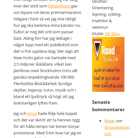
Idrotter:
över det stöd som
Helsingborg
gav
Orientering,
oss löpare vid deras premiärmaraton
löpning, cykling,
tidigare i höst så vet jag inte riktigt
triathlon &
hur jag ska beskriva mina känslor nu.
swimrun
Eufori är nog det ord som passar
Klubb:
OK Silva
bäst. Aldrig förr har jag deltagit i
något lopp med ett publikstöd som
det vi fick uppleva idag. Det sägs att
New Yorks gator var kantade med
2,5 miljoner åskådare, vilket kan
jämföras med Stockholms trots allt
ganska respektingivande 100 000.
Flerdubbla åkskådarled, fyndiga
skyltar, hejarop, tutor, musik och i
bland ett ljudtryck så högt att jag
Senaste
bokstavligen lyftes fram.
kommentarer
Jag och
Anna
hade följe hela loppet
och det var skönt att ta hennes rygg
Roger
om
för att hålla tempo när benen börjar
Grusvägslopp
protesterar. Med 5 km kvar tar jag en
och