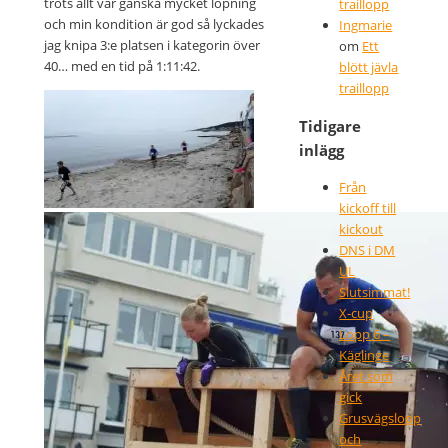
trots allt var ganska mycket löpning
traillopp
och min kondition är god så lyckades
Ingmarie
jag knipa 3:e platsen i kategorin över
om
Ett
40… med en tid på 1:11:42.
blött jävla
traillopp
Tidigare
inlägg
Från
kickoff till
Massor med sandlöpning!
kickout
DNS i DM
UL
Slutsimmat!
X-cup
Lopp 6 –
Klättervägg med
Käglinge
brandstationsstång
Året som
gick
Grusvägslopp
och