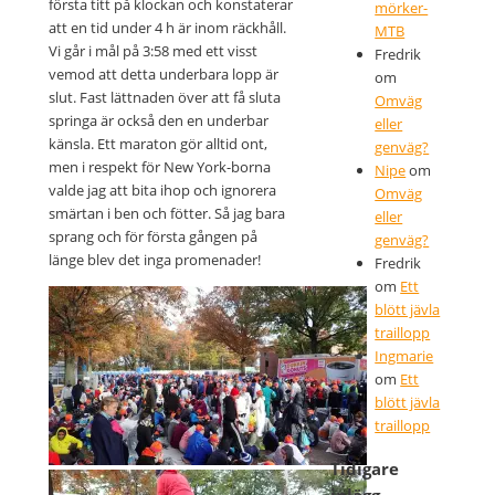
första titt på klockan och konstaterar
mörker-
att en tid under 4 h är inom räckhåll.
MTB
Vi går i mål på 3:58 med ett visst
Fredrik
vemod att detta underbara lopp är
om
slut. Fast lättnaden över att få sluta
Omväg
springa är också den en underbar
eller
känsla. Ett maraton gör alltid ont,
genväg?
men i respekt för New York-borna
Nipe
om
valde jag att bita ihop och ignorera
Omväg
smärtan i ben och fötter. Så jag bara
eller
sprang och för första gången på
genväg?
länge blev det inga promenader!
Fredrik
om
Ett
blött jävla
traillopp
Ingmarie
om
Ett
blött jävla
traillopp
Tidigare
Startområdet
inlägg