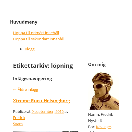
It never gets easier, you just go
Nice wins nothing
Huvudmeny
faster
Hoppa till primärt innehåll
Hoppa till sekundärt innehåll
Blogg
Om mig
Etikettarkiv:
löpning
Inläggsnavigering
←
Äldre inlägg
Xtreme Run i Helsingborg
Publicerat
9 september, 2015
av
Namn: Fredrik
Fredrik
Nystedt
Svara
Bor:
Kävlinge
,