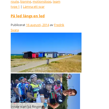
route
,
löpning
,
motionslopp
,
team
type 1
|
Lämna ett svar
På led längs en led
Publicerat
16 augusti, 2014
av
Fredrik
Svara
Fint badväder
Innan start på Ringenloppet