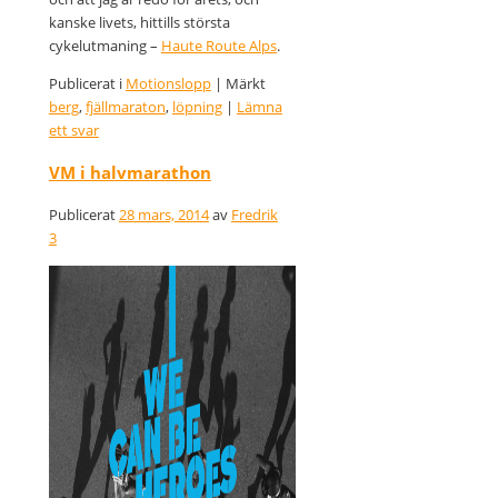
kanske livets, hittills största
cykelutmaning –
Haute Route Alps
.
Publicerat i
Motionslopp
|
Märkt
berg
,
fjällmaraton
,
löpning
|
Lämna
ett svar
VM i halvmarathon
Publicerat
28 mars, 2014
av
Fredrik
3