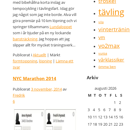
tröskel
med bibehållna korta inslag av
tempocykling i tävlingsfart. Idag gör
tävling
jag något som jag inte borde. Alva vill
göra premiär på 10 km löpning och vi
vila
springer tillsammans
Lundaloppet
vinterträni
som i år bjuder på en ny lockande
vm
bansträckning
. Jag hoppas att jag
vo2max
slipper allt för mycket träningsverk…
vurpa
Publicerat i
Aktuellt
|
Märkt
vårklassiker
formtoppning
,
löpning
|
Lämna ett
ömma ben
svar
Arkiv
NYC Marathon 2014
augusti 2026
Publicerat
3 november, 2014
av
Fredrik
M
T
O
T
F
L
S
6
1
2
3
4
5
6
7
8
9
10
11
12
13
14
15
16
17
18
19
20
21
22
23