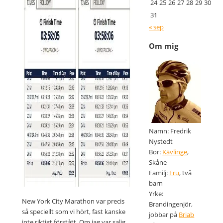
24
25
26
27
28
29
30
31
« sep
Om mig
Namn: Fredrik
Nystedt
Bor:
Kävlinge
,
Skåne
Familj:
Fru
, två
barn
Yrke:
New York City Marathon var precis
Brandingenjör,
så speciellt som vi hört, fast kanske
jobbar på
Briab
inte riktigt förstått. Om jag var salig