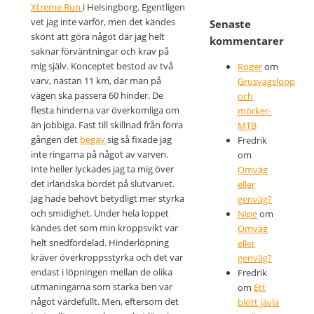
Xtreme Run
i Helsingborg. Egentligen
vet jag inte varför, men det kändes
Senaste
skönt att göra något där jag helt
kommentarer
saknar förväntningar och krav på
mig själv. Konceptet bestod av två
Roger
om
varv, nästan 11 km, där man på
Grusvägslopp
vägen ska passera 60 hinder. De
och
flesta hinderna var överkomliga om
mörker-
än jobbiga. Fast till skillnad från förra
MTB
gången det
begav
sig så fixade jag
Fredrik
inte ringarna på något av varven.
om
Inte heller lyckades jag ta mig över
Omväg
det irländska bordet på slutvarvet.
eller
Jag hade behövt betydligt mer styrka
genväg?
och smidighet. Under hela loppet
Nipe
om
kändes det som min kroppsvikt var
Omväg
helt snedfördelad. Hinderlöpning
eller
kräver överkroppsstyrka och det var
genväg?
endast i löpningen mellan de olika
Fredrik
utmaningarna som starka ben var
om
Ett
något värdefullt. Men, eftersom det
blött jävla