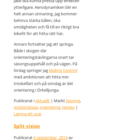
Jake ska kunna pressa upp effekten
ytterligare. Aerodynamiken blir en
helt annan utmaning. Jag kommer
behöva stärka bålen, öka
smidigheten och få till en riktigt bra
bikefit för att hitta rätt här.
Annars fortsätter jag att springa.
Både i skogen där
orienteringstävlingarna snart tar
säsongsuppehåll och på vägen. På
lördag springer jag
Malmö höstmil
med ambitionen att hitta min
tröskelfart och på söndag är det
orientering i Örkelljunga.
Publicerat i
Aktuellt
|
Märkt
löpning
,
motionslopp
,
orientering
,
tempo
|
Lämna ett svar
Split vision
Publicerat
6 september, 2014
av