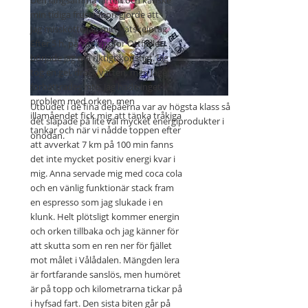
Den långsamma farten och kanske
min tidiga frustration gjorde att
jag misskötte jag mitt vätskeintag.
Efter 5 h, på väg uppför Ottfjället,
började jag må riktigt konstigt. Jag
tog en gel, drack vatten, men läget
förbättrades inte. Jag hade inget
problem med orken, men
Utbudet i de fina depåerna var av högsta klass så
illamåendet fick mig att tänka tråkiga
det släpade på lite väl mycket energiprodukter i
tankar och när vi nådde toppen efter
onödan.
att avverkat 7 km på 100 min fanns
det inte mycket positiv energi kvar i
mig. Anna servade mig med coca cola
och en vänlig funktionär stack fram
en espresso som jag slukade i en
klunk. Helt plötsligt kommer energin
och orken tillbaka och jag känner för
att skutta som en ren ner för fjället
mot målet i Vålådalen. Mängden lera
är fortfarande sanslös, men humöret
är på topp och kilometrarna tickar på
i hyfsad fart. Den sista biten går på