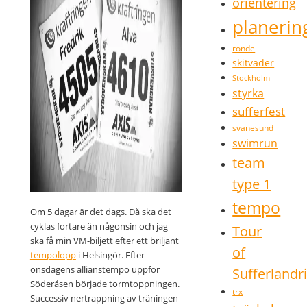
orientering
planerin
ronde
skitväder
Stockholm
styrka
sufferfest
svanesund
swimrun
team
type 1
tempo
Om 5 dagar är det dags. Då ska det
cyklas fortare än någonsin och jag
Tour
ska få min VM-biljett efter ett briljant
of
tempolopp
i Helsingör. Efter
onsdagens allianstempo uppför
Sufferlandr
Söderåsen började tormtoppningen.
trx
Successiv nertrappning av träningen