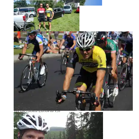
Kallt i vattnet!
Mattias och jag efter målgång på
Ringenloppet
Attack under Elisedals GP
Det är kul att tävla