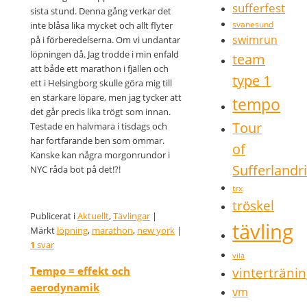
sufferfest
sista stund. Denna gång verkar det
svanesund
inte blåsa lika mycket och allt flyter
swimrun
på i förberedelserna. Om vi undantar
löpningen då. Jag trodde i min enfald
team
att både ett marathon i fjällen och
type 1
ett i Helsingborg skulle göra mig till
en starkare löpare, men jag tycker att
tempo
det går precis lika trögt som innan.
Tour
Testade en halvmara i tisdags och
har fortfarande ben som ömmar.
of
Kanske kan några morgonrundor i
Sufferlandr
NYC råda bot på det!?!
trx
tröskel
Publicerat i
Aktuellt
,
Tävlingar
|
tävling
Märkt
löpning
,
marathon
,
new york
|
1
svar
vila
Tempo = effekt och
vinterträni
aerodynamik
vm