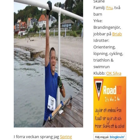
Skåne
Familj:
Fru
, två
barn
Yrke:
Brandingenjör,
jobbar på
Briab
Idrotter:
Orientering,
löpning, cykling,
triathlon &
swimrun
Klubb:
OK Silva
I förra veckan sprang jag
Spring