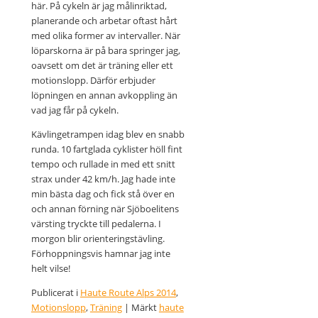
här. På cykeln är jag målinriktad,
planerande och arbetar oftast hårt
med olika former av intervaller. När
löparskorna är på bara springer jag,
oavsett om det är träning eller ett
motionslopp. Därför erbjuder
löpningen en annan avkoppling än
vad jag får på cykeln.
Kävlingetrampen idag blev en snabb
runda. 10 fartglada cyklister höll fint
tempo och rullade in med ett snitt
strax under 42 km/h. Jag hade inte
min bästa dag och fick stå över en
och annan förning när Sjöboelitens
värsting tryckte till pedalerna. I
morgon blir orienteringstävling.
Förhoppningsvis hamnar jag inte
helt vilse!
Publicerat i
Haute Route Alps 2014
,
Motionslopp
,
Träning
|
Märkt
haute