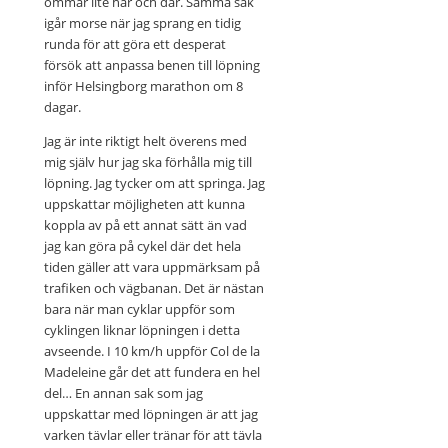
ömmar lite här och där. Samma sak
igår morse när jag sprang en tidig
runda för att göra ett desperat
försök att anpassa benen till löpning
inför Helsingborg marathon om 8
dagar.
Jag är inte riktigt helt överens med
mig själv hur jag ska förhålla mig till
löpning. Jag tycker om att springa. Jag
uppskattar möjligheten att kunna
koppla av på ett annat sätt än vad
jag kan göra på cykel där det hela
tiden gäller att vara uppmärksam på
trafiken och vägbanan. Det är nästan
bara när man cyklar uppför som
cyklingen liknar löpningen i detta
avseende. I 10 km/h uppför Col de la
Madeleine går det att fundera en hel
del… En annan sak som jag
uppskattar med löpningen är att jag
varken tävlar eller tränar för att tävla