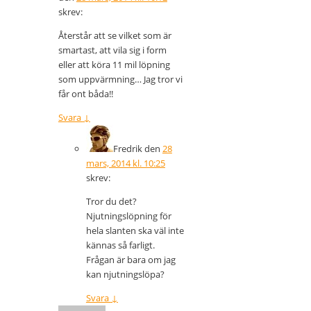
skrev:
Återstår att se vilket som är
smartast, att vila sig i form
eller att köra 11 mil löpning
som uppvärmning… Jag tror vi
får ont båda!!
Svara
↓
Fredrik
den
28
mars, 2014 kl. 10:25
skrev:
Tror du det?
Njutningslöpning för
hela slanten ska väl inte
kännas så farligt.
Frågan är bara om jag
kan njutningslöpa?
Svara
↓