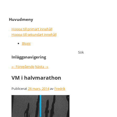
It never gets easier, you just go
Nice wins nothing
Huvudmeny
faster
Hoppa till primärt innehåll
Hoppa till sekundärt innehåll
Blogg
Sök
Inläggsnavigering
←
Föregående
Nästa
→
VM i halvmarathon
Publicerat
28 mars, 2014
av
Fredrik