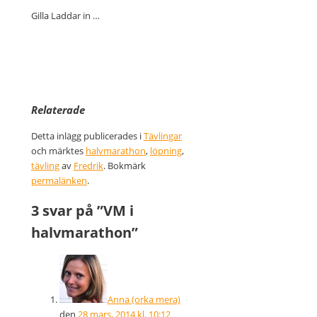
Gilla
Laddar in …
Relaterade
Detta inlägg publicerades i
Tävlingar
och märktes
halvmarathon
,
löpning
,
tävling
av
Fredrik
. Bokmärk
permalänken
.
3 svar på ”
VM i
halvmarathon
”
Anna (orka mera)
den
28 mars, 2014 kl. 10:12