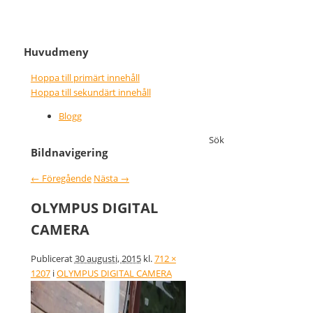
It never gets easier, you just go
Nice wins nothing
Huvudmeny
faster
Hoppa till primärt innehåll
Hoppa till sekundärt innehåll
Blogg
Sök
Bildnavigering
← Föregående
Nästa →
OLYMPUS DIGITAL
CAMERA
Publicerat
30 augusti, 2015
kl.
712 ×
1207
i
OLYMPUS DIGITAL CAMERA