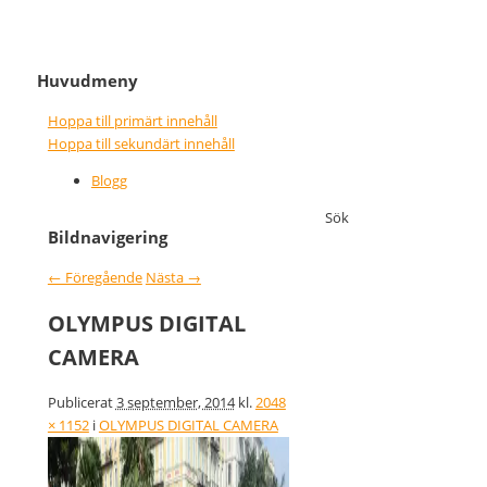
It never gets easier, you just go
Nice wins nothing
Huvudmeny
faster
Hoppa till primärt innehåll
Hoppa till sekundärt innehåll
Blogg
Sök
Bildnavigering
← Föregående
Nästa →
OLYMPUS DIGITAL
CAMERA
Publicerat
3 september, 2014
kl.
2048
× 1152
i
OLYMPUS DIGITAL CAMERA