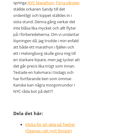
springa
NYC Marathon
.
Förra gången
ställde orkanen Sandy till det
ordentligt och loppet ställdes in i
sista stund. Denna gång verkar det
inte blåsa lika mycket och allt flyter
på i förberedelserna. Om vi undantar
löpningen då. Jag trodde i min enfald
att både ett marathon i fjällen och
ett i Helsingborg skulle göra mig till
en starkare löpare, men jag tycker att
det går precis lika trögt som innan.
Testade en halvmara i tisdags och
har fortfarande ben som ömmar.
Kanske kan några morgonrundor i
NYC råda bot på det!?!
Dela det här:
Klicka för att dela på Twitter
(Öppnas i ett nytt fönster)