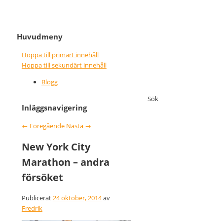
It never gets easier, you just go
Nice wins nothing
Huvudmeny
faster
Hoppa till primärt innehåll
Hoppa till sekundärt innehåll
Blogg
Sök
Inläggsnavigering
←
Föregående
Nästa
→
New York City
Marathon – andra
försöket
Publicerat
24 oktober, 2014
av
Fredrik