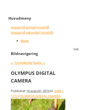
It never gets easier, you just go
Nice wins nothing
Huvudmeny
faster
Hoppa till primärt innehåll
Hoppa till sekundärt innehåll
Blogg
Sök
Bildnavigering
← Föregående
Nästa →
OLYMPUS DIGITAL
CAMERA
Publicerat
16 augusti, 2014
kl.
2048 ×
1152
i
OLYMPUS DIGITAL CAMERA