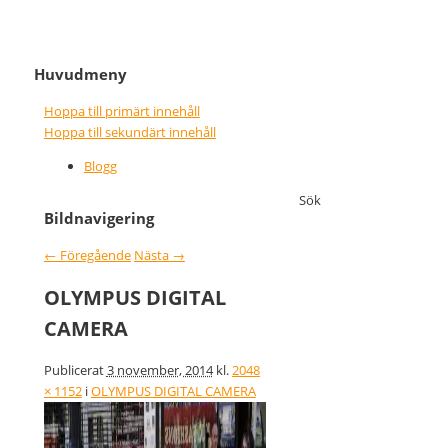
It never gets easier, you just go
Nice wins nothing
Huvudmeny
faster
Hoppa till primärt innehåll
Hoppa till sekundärt innehåll
Blogg
Sök
Bildnavigering
← Föregående
Nästa →
OLYMPUS DIGITAL
CAMERA
Publicerat
3 november, 2014
kl.
2048
× 1152
i
OLYMPUS DIGITAL CAMERA