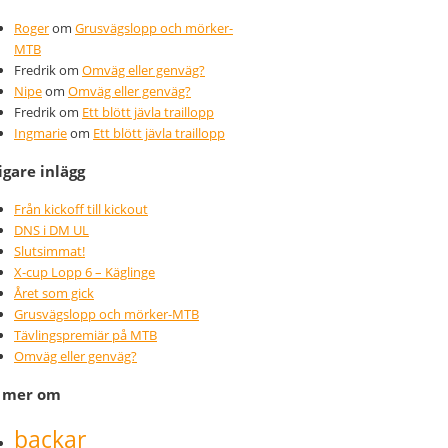
Roger
om
Grusvägslopp och mörker-
MTB
Fredrik
om
Omväg eller genväg?
Nipe
om
Omväg eller genväg?
Fredrik
om
Ett blött jävla traillopp
Ingmarie
om
Ett blött jävla traillopp
igare inlägg
Från kickoff till kickout
DNS i DM UL
Slutsimmat!
X-cup Lopp 6 – Käglinge
Året som gick
Grusvägslopp och mörker-MTB
Tävlingspremiär på MTB
Omväg eller genväg?
s mer om
backar