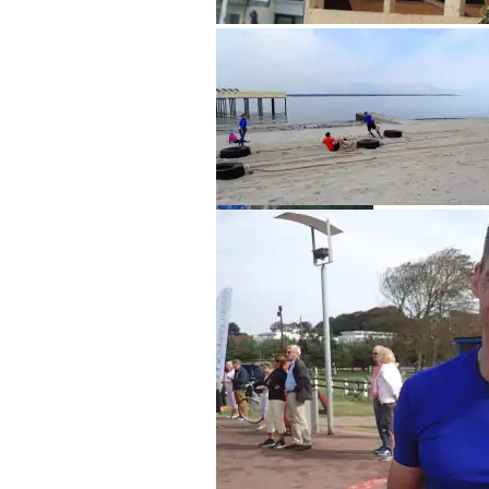
Balansakt
Släpa traktordäck
Repstege till brygga
Sista hindret