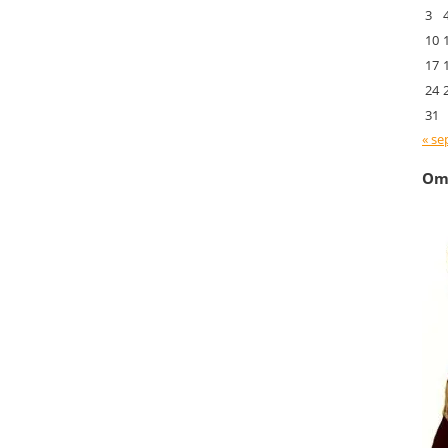
3
10
17
24
31
« se
Om