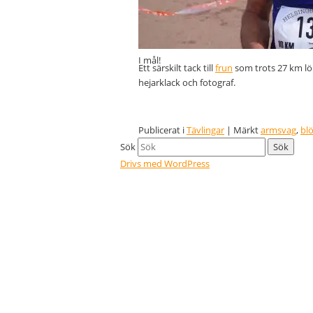
I mål!
Ett särskilt tack till
frun
som trots 27 km löp
hejarklack och fotograf.
Publicerat i
Tävlingar
|
Märkt
armsvag
,
blö
Sök
Drivs med WordPress