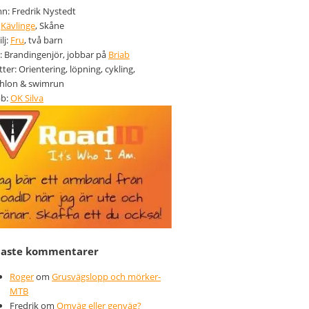
: Fredrik Nystedt
:
Kävlinge
, Skåne
lj:
Fru
, två barn
: Brandingenjör, jobbar på
Briab
tter: Orientering, löpning, cykling,
thlon & swimrun
bb:
OK Silva
naste kommentarer
Roger
om
Grusvägslopp och mörker-
MTB
Fredrik
om
Omväg eller genväg?