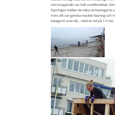
min kroppsvikt var helt snedfördelad. Hin
löpningen mellan de olika utmaningarna s
trots allt var ganska mycket löpning och m
kategorin över 40… med en tid på 1:11:42.
Massor med sandlöpning!
Klättervägg med
brandstationsstång