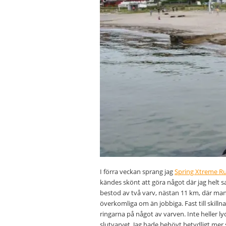
I förra veckan sprang jag
Spring Xtreme R
kändes skönt att göra något där jag helt s
bestod av två varv, nästan 11 km, där man
överkomliga om än jobbiga. Fast till skill
ringarna på något av varven. Inte heller l
slutvarvet. Jag hade behövt betydligt mer