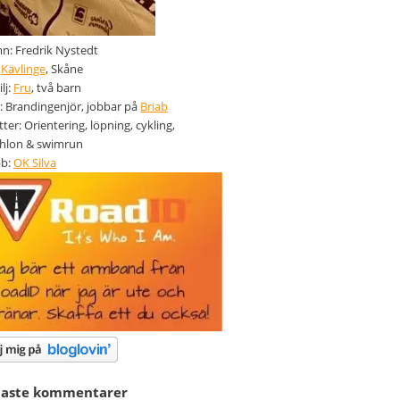
: Fredrik Nystedt
:
Kävlinge
, Skåne
lj:
Fru
, två barn
: Brandingenjör, jobbar på
Briab
tter: Orientering, löpning, cykling,
thlon & swimrun
bb:
OK Silva
naste kommentarer