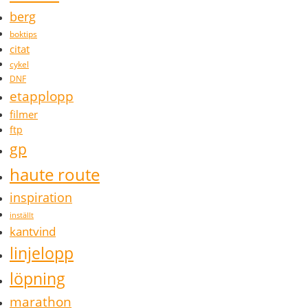
berg
boktips
citat
cykel
DNF
etapplopp
filmer
ftp
gp
haute route
inspiration
inställt
kantvind
linjelopp
löpning
marathon