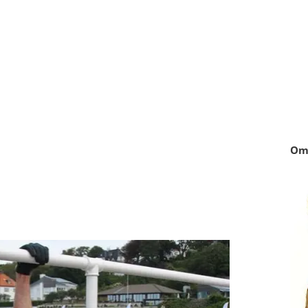
just go faster
Om