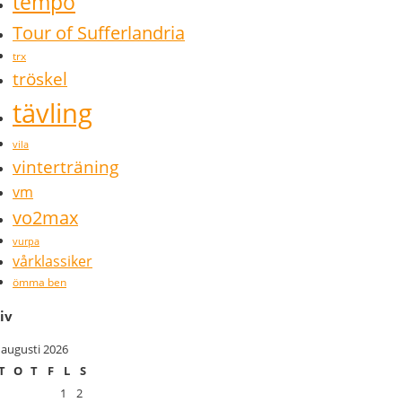
tempo
Tour of Sufferlandria
trx
tröskel
tävling
vila
vinterträning
vm
vo2max
vurpa
vårklassiker
ömma ben
iv
augusti 2026
T
O
T
F
L
S
1
2