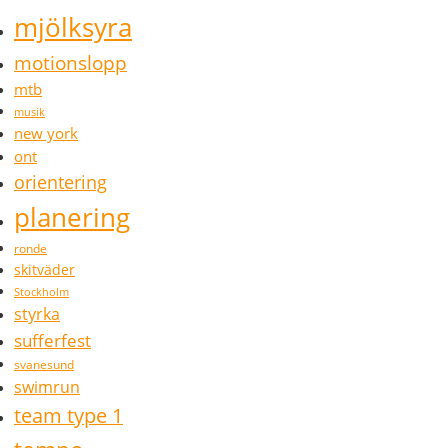
mjölksyra
motionslopp
mtb
musik
new york
ont
orientering
planering
ronde
skitväder
Stockholm
styrka
sufferfest
svanesund
swimrun
team type 1