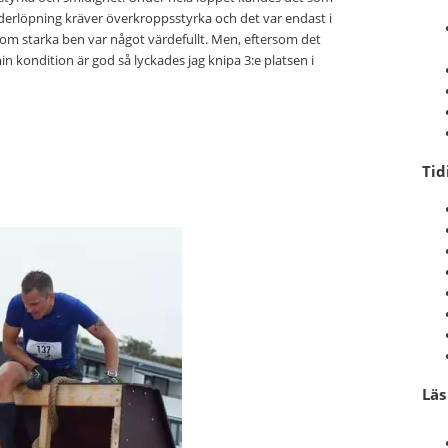
derlöpning kräver överkroppsstyrka och det var endast i
om starka ben var något värdefullt. Men, eftersom det
in kondition är god så lyckades jag knipa 3:e platsen i
Tid
Lä