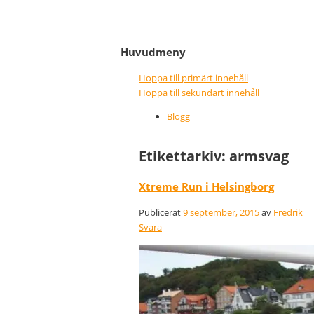
It never gets easier, you 
Nice wins nothing
Huvudmeny
Hoppa till primärt innehåll
Hoppa till sekundärt innehåll
Blogg
Etikettarkiv:
armsvag
Xtreme Run i Helsingborg
Publicerat
9 september, 2015
av
Fredrik
Svara