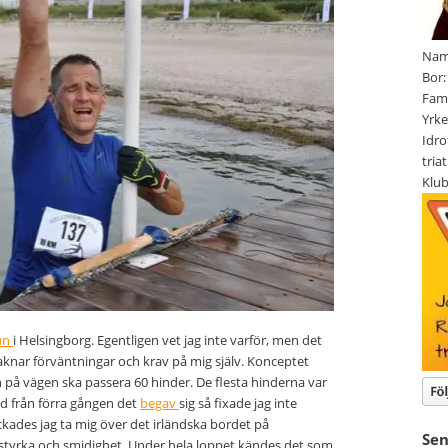
Namn
Bor
Fami
Yrke
Idro
tria
Klu
un
i Helsingborg. Egentligen vet jag inte varför, men det
aknar förväntningar och krav på mig själv. Konceptet
 på vägen ska passera 60 hinder. De flesta hinderna var
nad från förra gången det
begav
sig så fixade jag inte
yckades jag ta mig över det irländska bordet på
Se
 styrka och smidighet. Under hela loppet kändes det som