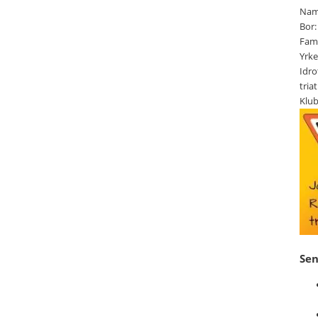
Namn
Bor
Fami
Yrke
Idro
tria
Klu
Se