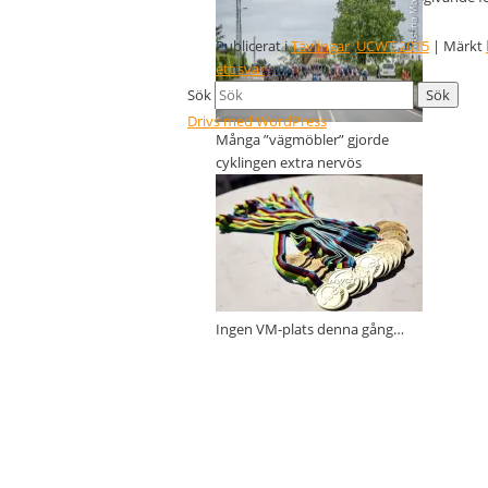
stora klungan
Publicerat i
Tävlingar
,
UCWT 2015
|
Märkt
ett svar
Sök
Drivs med WordPress
Många ”vägmöbler” gjorde
cyklingen extra nervös
Ingen VM-plats denna gång…