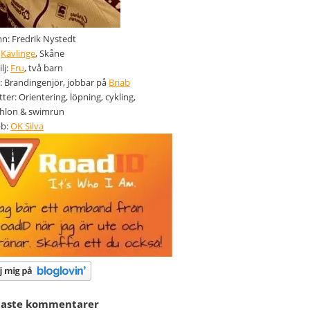
: Fredrik Nystedt
:
Kävlinge
, Skåne
lj:
Fru
, två barn
: Brandingenjör, jobbar på
Briab
tter: Orientering, löpning, cykling,
thlon & swimrun
bb:
OK Silva
naste kommentarer