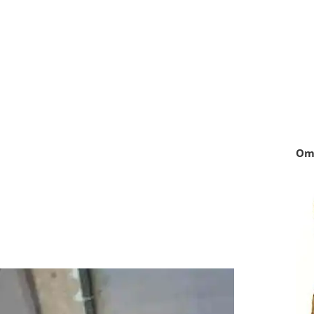
just go faster
Om