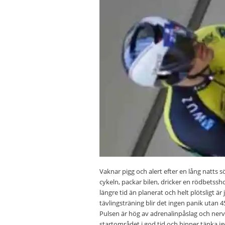
Vaknar pigg och alert efter en lång natts 
cykeln, packar bilen, dricker en rödbetssho
längre tid än planerat och helt plötsligt ä
tävlingsträning blir det ingen panik utan 4
Pulsen är hög av adrenalinpåslag och ner
startområdet i god tid och hinner tänka ig