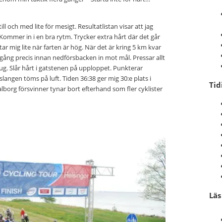
till och med lite för mesigt. Resultatlistan visar att jag
. Kommer in i en bra rytm. Trycker extra hårt där det går
r mig lite när farten är hög. När det är kring 5 km kvar
målgång precis innan nedförsbacken in mot mål. Pressar allt
efug. Slår hårt i gatstenen på upploppet. Punkterar
slangen töms på luft. Tiden 36:38 ger mig 30:e plats i
Tid
org försvinner tynar bort efterhand som fler cyklister
Lä