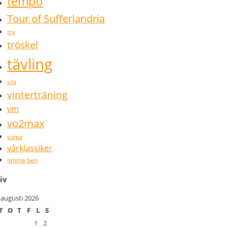
tempo
Tour of Sufferlandria
trx
tröskel
tävling
vila
vinterträning
vm
vo2max
vurpa
vårklassiker
ömma ben
iv
augusti 2026
T
O
T
F
L
S
1
2