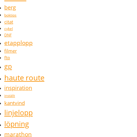
berg
boktips
citat
cykel
DNF
etapplopp
filmer
ftp
gp
haute route
inspiration
inställt
kantvind
linjelopp
löpning
marathon