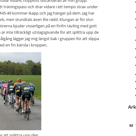
 rullar vidare, hopplöst distanserad av min grupp.
ett träningspass och drar vidare i ett tempo strax under
n M45-49 kommer ikapp och jag hänger på dem. Jag har
rk, men stundtals även lite rädd. Klungan är för stor.
örerna bjuder visserligen på en finfin tävling med gott
inte tillräckligt utslagsgivande för att splittra upp de
gång lägger jag mig längst bak i gruppen för att slippa
ed en fin känsla i kroppen.
Ark
M
ör att splittra upp den