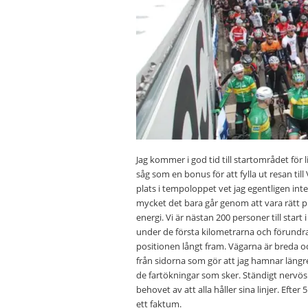
Jag kommer i god tid till startområdet för 
såg som en bonus för att fylla ut resan till
plats i tempoloppet vet jag egentligen inte
mycket det bara går genom att vara rätt pla
energi. Vi är nästan 200 personer till star
under de första kilometrarna och förundras
positionen långt fram. Vägarna är breda o
från sidorna som gör att jag hamnar längr
de fartökningar som sker. Ständigt nervös 
behovet av att alla håller sina linjer. Efte
ett faktum.