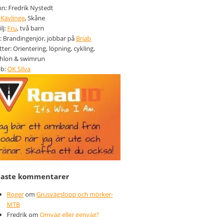
: Fredrik Nystedt
:
Kävlinge
, Skåne
lj:
Fru
, två barn
: Brandingenjör, jobbar på
Briab
tter: Orientering, löpning, cykling,
thlon & swimrun
bb:
OK Silva
naste kommentarer
Roger
om
Grusvägslopp och mörker-
MTB
Fredrik
om
Omväg eller genväg?