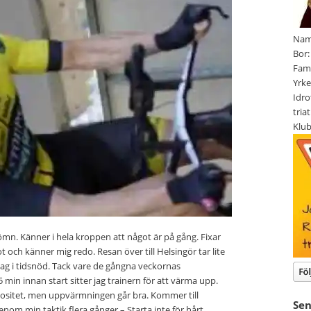
Namn
Bor
Fami
Yrke
Idro
tria
Klu
sömn. Känner i hela kroppen att något är på gång. Fixar
t och känner mig redo. Resan över till Helsingör tar lite
r jag i tidsnöd. Tack vare de gångna veckornas
5 min innan start sitter jag trainern för att värma upp.
vositet, men uppvärmningen går bra. Kommer till
Se
enom min taktik flera gånger – Starta inte för hårt…