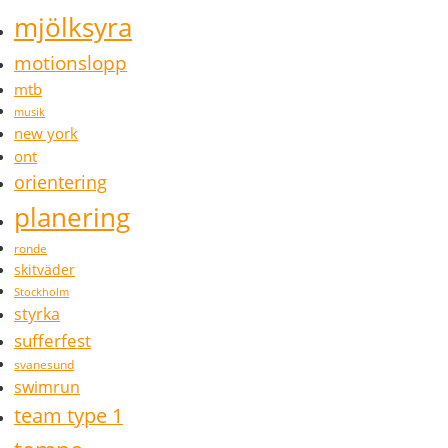
mjölksyra
motionslopp
mtb
musik
new york
ont
orientering
planering
ronde
skitväder
Stockholm
styrka
sufferfest
svanesund
swimrun
team type 1