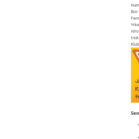
Namn
Bor
Fami
Yrke
Idro
tria
Klu
Se