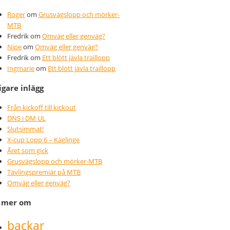
Roger
om
Grusvägslopp och mörker-
MTB
Fredrik
om
Omväg eller genväg?
Nipe
om
Omväg eller genväg?
Fredrik
om
Ett blött jävla traillopp
Ingmarie
om
Ett blött jävla traillopp
igare inlägg
Från kickoff till kickout
DNS i DM UL
Slutsimmat!
X-cup Lopp 6 – Käglinge
Året som gick
Grusvägslopp och mörker-MTB
Tävlingspremiär på MTB
Omväg eller genväg?
s mer om
backar