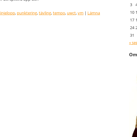
3
10
linjelopp
,
punktering
,
tävling
,
tempo
,
uwct
,
vm
|
Lämna
17
24
31
« se
Om