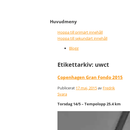
It never gets easier, you 
Nice wins nothing
Huvudmeny
Hoppa till primärt innehåll
Hoppa till sekundärt innehåll
Blogg
Etikettarkiv:
uwct
Copenhagen Gran Fondo 2015
Publicerat
17 maj, 2015
av
Fredrik
Svara
Torsdag 14/5 – Tempolopp 25.4 km