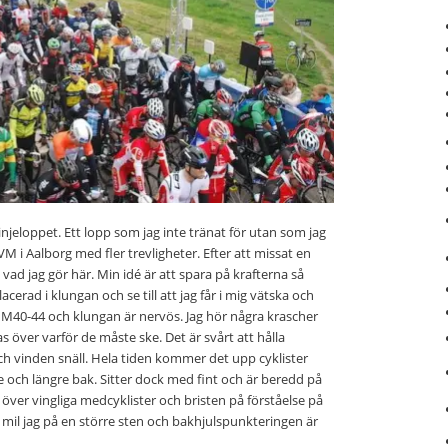
linjeloppet. Ett lopp som jag inte tränat för utan som jag
 VM i Aalborg med fler trevligheter. Efter att missat en
 vad jag gör här. Min idé är att spara på krafterna så
cerad i klungan och se till att jag får i mig vätska och
t i M40-44 och klungan är nervös. Jag hör några krascher
 över varför de måste ske. Det är svårt att hålla
ch vinden snäll. Hela tiden kommer det upp cyklister
e och längre bak. Sitter dock med fint och är beredd på
över vingliga medcyklister och bristen på förståelse på
r 5 mil jag på en större sten och bakhjulspunkteringen är