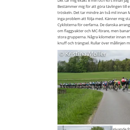
Det tar mig exakt 8 min och 45 s innan jag
Bestämmer mig för att göra tävlingen till 
tröskeln. Det tar mindre än två mil inna
inga problem att följa med. Känner mig sta
Cyklisterna för oerfarna. De danska arrang
om flaggvakter och MC-förare, men banan är 
stora grupperna. Några kilometer innan mål
knuff och trängsel. Rullar över mållinjen m
Banan var inte tillräckligt utslagsgivande f