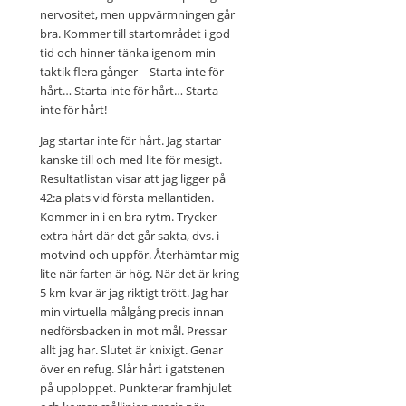
nervositet, men uppvärmningen går
bra. Kommer till startområdet i god
tid och hinner tänka igenom min
taktik flera gånger – Starta inte för
hårt… Starta inte för hårt… Starta
inte för hårt!
Jag startar inte för hårt. Jag startar
kanske till och med lite för mesigt.
Resultatlistan visar att jag ligger på
42:a plats vid första mellantiden.
Kommer in i en bra rytm. Trycker
extra hårt där det går sakta, dvs. i
motvind och uppför. Återhämtar mig
lite när farten är hög. När det är kring
5 km kvar är jag riktigt trött. Jag har
min virtuella målgång precis innan
nedförsbacken in mot mål. Pressar
allt jag har. Slutet är knixigt. Genar
över en refug. Slår hårt i gatstenen
på upploppet. Punkterar framhjulet