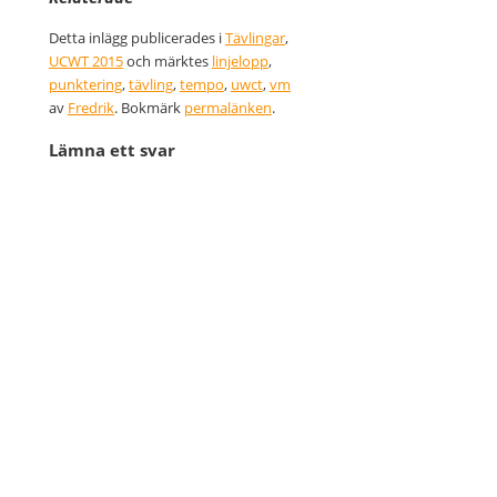
Detta inlägg publicerades i
Tävlingar
,
UCWT 2015
och märktes
linjelopp
,
punktering
,
tävling
,
tempo
,
uwct
,
vm
av
Fredrik
. Bokmärk
permalänken
.
Lämna ett svar