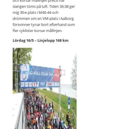
och korsar mållinjen precis när
slangen töms på luft. Tiden 36:38 ger
mig 30:e plats i M40-44 och
drömmen om en VM-plats i Aalborg
försvinner tynar bort efterhand som
fler cyklister korsar mållinjen.
Lördag 16/5 – Linjelopp 168 km