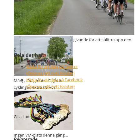
Banan var inte tillräckligt utslagsgivande för att splittra upp den
stora klungan
Dela det här:
Klicka för att dela på Twitter
(Öppnas i ett nytt fönster)
Klicka för att dela på Facebook
Många ”vägmöbler” gjorde
(Öppnas i ett nytt fönster)
cyklingen extra nervös
Gilla detta:
Gilla
Laddar in …
Ingen VM-plats denna gång…
Relaterade