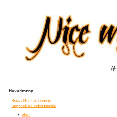
It never gets easier, you just go
Nice wins nothing
faster
Huvudmeny
Hoppa till primärt innehåll
Hoppa till sekundärt innehåll
Blogg