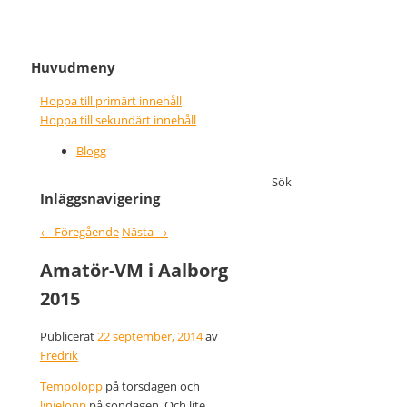
It never gets easier, you just go
Nice wins nothing
Huvudmeny
faster
Hoppa till primärt innehåll
Hoppa till sekundärt innehåll
Blogg
Sök
Inläggsnavigering
←
Föregående
Nästa
→
Amatör-VM i Aalborg
2015
Publicerat
22 september, 2014
av
Fredrik
Tempolopp
på torsdagen och
linjelopp
på söndagen. Och lite