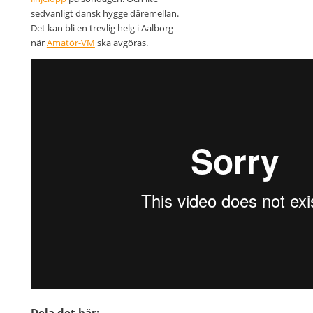
sedvanligt dansk hygge däremellan.
Det kan bli en trevlig helg i Aalborg
när
Amatör-VM
ska avgöras.
Dela det här: