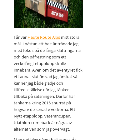
I år var
Haute Route Alps
mitt stora
mål. I nästan ett helt år tränade jag
med fokus på de långa klättringarna
och den påfrestning som ett
veckolångt etapplopp skulle
innebära. Även om det äventyret fick
ett annat slut än vad jag önskat så
känner jag både glädje och
tillfredsställelse när jag tänker
tillbaka på satsningen. Därför har
tankarna kring 2015 snurrat på
högvarv de senaste veckorna. Ett
Nytt etapplopp, veterancupen,
triathlon-comeback är några av
alternativen som jag övervägt.
Men det blev något helt annat. År