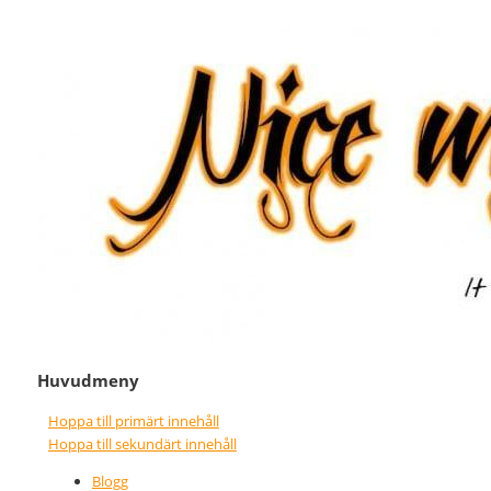
It never gets easier, you just go
Nice wins nothing
faster
Huvudmeny
Hoppa till primärt innehåll
Hoppa till sekundärt innehåll
Blogg