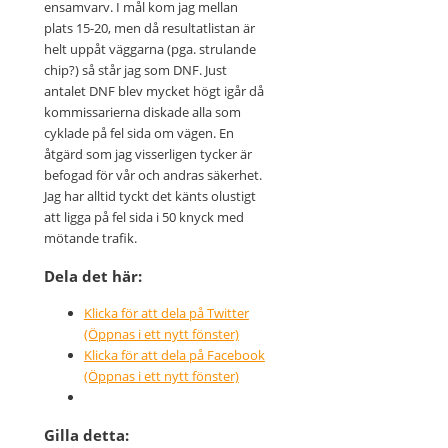
ensamvarv. I mål kom jag mellan
plats 15-20, men då resultatlistan är
helt uppåt väggarna (pga. strulande
chip?) så står jag som DNF. Just
antalet DNF blev mycket högt igår då
kommissarierna diskade alla som
cyklade på fel sida om vägen. En
åtgärd som jag visserligen tycker är
befogad för vår och andras säkerhet.
Jag har alltid tyckt det känts olustigt
att ligga på fel sida i 50 knyck med
mötande trafik.
Dela det här:
Klicka för att dela på Twitter
(Öppnas i ett nytt fönster)
Klicka för att dela på Facebook
(Öppnas i ett nytt fönster)
Gilla detta: