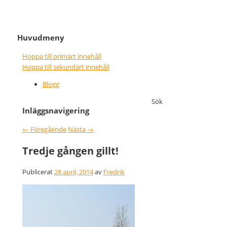
It never gets easier, you just go
Nice wins nothing
Huvudmeny
faster
Hoppa till primärt innehåll
Hoppa till sekundärt innehåll
Blogg
Sök
Inläggsnavigering
←
Föregående
Nästa
→
Tredje gången gillt!
Publicerat
28 april, 2014
av
Fredrik