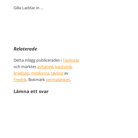
Gilla
Laddar in …
Relaterade
Detta inlägg publicerades i
Tävlingar
och märktes
avhängd
,
kantvind
,
linjelopp
,
mjölksyra
,
tävling
av
Fredrik
. Bokmärk
permalänken
.
Lämna ett svar