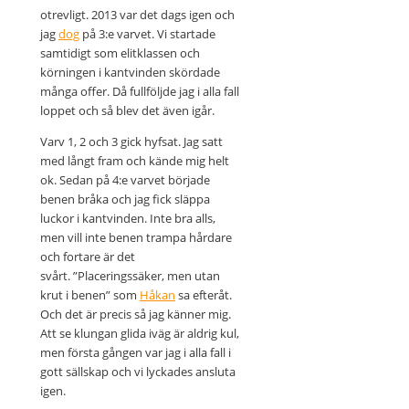
otrevligt. 2013 var det dags igen och
jag
dog
på 3:e varvet. Vi startade
samtidigt som elitklassen och
körningen i kantvinden skördade
många offer. Då fullföljde jag i alla fall
loppet och så blev det även igår.
Varv 1, 2 och 3 gick hyfsat. Jag satt
med långt fram och kände mig helt
ok. Sedan på 4:e varvet började
benen bråka och jag fick släppa
luckor i kantvinden. Inte bra alls,
men vill inte benen trampa hårdare
och fortare är det
svårt. ”Placeringssäker, men utan
krut i benen” som
Håkan
sa efteråt.
Och det är precis så jag känner mig.
Att se klungan glida iväg är aldrig kul,
men första gången var jag i alla fall i
gott sällskap och vi lyckades ansluta
igen.