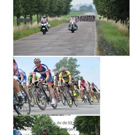
Samlad klunga
93 startande cyklister i H40
Höll mig ofta långt fram i klungan
Loppet blev en dräpare. Av de 93
cyklisterna som stod på startlinjen i