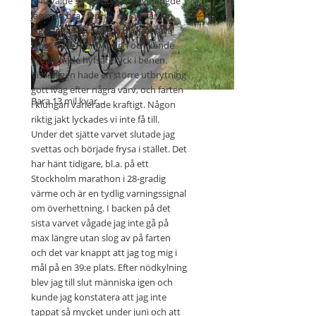
H40 valde 39 att bryta. Själv hängde
jag med bra i fem av de sju varven.
Langningssträckan var riktigt
Jag var aldrig i riktig kris, utan satt
tung att cykla. Uppför och
långt fram i kantvinden och kände
kantvind. Sög musten ur mig
att jag hade hyfsat tryck i benen.
varje gång
Visserligen hade en större utbrytning
gott iväg efter några varv, och farten
Bara 13 mil kvar…
i klungan varierade kraftigt. Någon
riktig jakt lyckades vi inte få till.
Under det sjätte varvet slutade jag
svettas och började frysa i stället. Det
har hänt tidigare, bl.a. på ett
Stockholm marathon i 28-gradig
värme och är en tydlig varningssignal
om överhettning. I backen på det
sista varvet vågade jag inte gå på
max längre utan slog av på farten
och det var knappt att jag tog mig i
mål på en 39:e plats. Efter nödkylning
blev jag till slut människa igen och
kunde jag konstatera att jag inte
tappat så mycket under juni och att