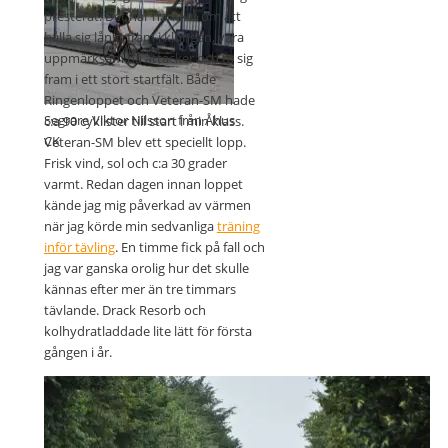
GP-loppet är igång
presterat. Det har handlat om att
hålla sig långt fram i klungan, vara
uppmärksam på attacker och ta sig
fram i ett stort startfält. Både
Ringenloppet och Veteran-SM hade
Segrare Viktor Nilsson från Åhus
c:a 90 cyklister till start i min klass.
CK
Veteran-SM blev ett speciellt lopp.
Frisk vind, sol och c:a 30 grader
varmt. Redan dagen innan loppet
kände jag mig påverkad av värmen
när jag körde min sedvanliga
träning
inför tävling
. En timme fick på fall och
jag var ganska orolig hur det skulle
kännas efter mer än tre timmars
tävlande. Drack Resorb och
kolhydratladdade lite lätt för första
gången i år.