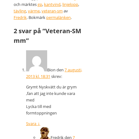
och märktes
gp
,
kantvind
,
linjelopp
,
tävling
,
värme
,
veteran-sm
av
Fredrik
. Bokmärk
permalänken
.
2 svar på ”
Veteran-SM
mm
”
Bion
den
7 augusti,
2013 kl. 18:31
skrev:
Grymt Nyskvätt du är grym
,fan att jag inte kunde vara
med
Lycka till med
formtoppningen
Svara
↓
Fredrik
den
7