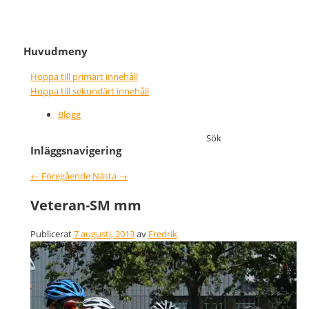
It never gets easier, you just go
Nice wins nothing
Huvudmeny
faster
Hoppa till primärt innehåll
Hoppa till sekundärt innehåll
Blogg
Sök
Inläggsnavigering
←
Föregående
Nästa
→
Veteran-SM mm
Publicerat
7 augusti, 2013
av
Fredrik