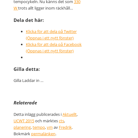
tempocykeln. Nu känns det som
330
W
trots allt ligger inom räckhåll…
Dela det här:
Klicka för att dela på Twitter
(Öppnas i ett nytt fönster)
Klicka för att dela på Facebook
(Öppnas i ett nytt fönster)
Gilla detta:
Gilla
Laddar in …
Relaterade
Detta inlägg publicerades i
Aktuellt
,
UCWT 2015
och märktes
cts
,
planering
,
tempo
,
vm
av
Fredrik
.
Bokmärk
permalänken
.