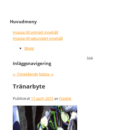
It never gets easier, you just go
Nice wins nothing
Huvudmeny
faster
Hoppa till primärt innehåll
Hoppa till sekundärt innehåll
Blogg
Sök
Inläggsnavigering
←
Föregående
Nästa
→
Tränarbyte
Publicerat
17 april, 2015
av
Fredrik