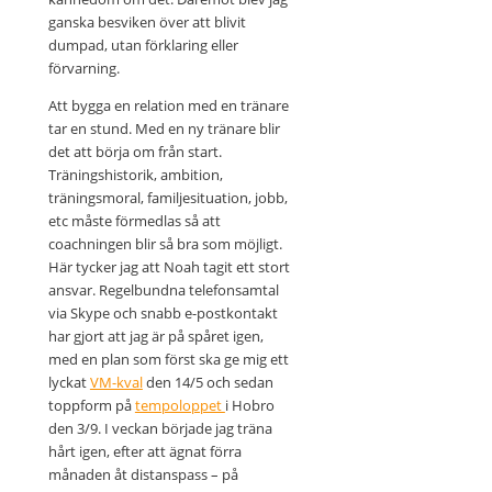
ganska besviken över att blivit
dumpad, utan förklaring eller
förvarning.
Att bygga en relation med en tränare
tar en stund. Med en ny tränare blir
det att börja om från start.
Träningshistorik, ambition,
träningsmoral, familjesituation, jobb,
etc måste förmedlas så att
coachningen blir så bra som möjligt.
Här tycker jag att Noah tagit ett stort
ansvar. Regelbundna telefonsamtal
via Skype och snabb e-postkontakt
har gjort att jag är på spåret igen,
med en plan som först ska ge mig ett
lyckat
VM-kval
den 14/5 och sedan
toppform på
tempoloppet
i Hobro
den 3/9. I veckan började jag träna
hårt igen, efter att ägnat förra
månaden åt distanspass – på