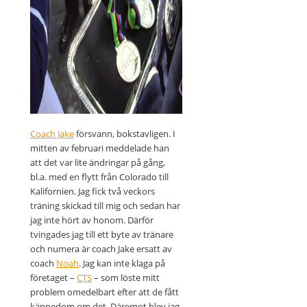
Coach Jake
försvann, bokstavligen. I
mitten av februari meddelade han
att det var lite ändringar på gång,
bl.a. med en flytt från Colorado till
Kalifornien. Jag fick två veckors
träning skickad till mig och sedan har
jag inte hört av honom. Därför
tvingades jag till ett byte av tränare
och numera är coach Jake ersatt av
coach
Noah
. Jag kan inte klaga på
företaget –
CTS
– som löste mitt
problem omedelbart efter att de fått
kännedom om det. Däremot blev jag