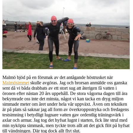
Malmö bjöd på en försmak av det antågande höstrusket när
Malmösimmet
skulle avgöras. Jag och brorsan anmälde oss ganska
sent då vi båda drabbats av ett stort sug att återigen få vatten i
öronen efter nästan 20 års uppehåll. De stora vågorna dagen till ära
bekymrade oss inte det minsta, något vi kan tacka en dryg miljon
simmade meter om året under hela vår uppväxt. Även om tekniken
är på plats så saknar jag all form av överkroppsstryka och fredagens
testsimning i betydligt lugnare vatten gav ordentlig träningsvärk i
axlar och armar. Jag tog det hyfsat lugnt i starten, fick lite strul med
min nyköpta simmask, men tyckte trots allt att det gick flöt på hyfsat
till vändningen. Där tog dock allt flyt slut.