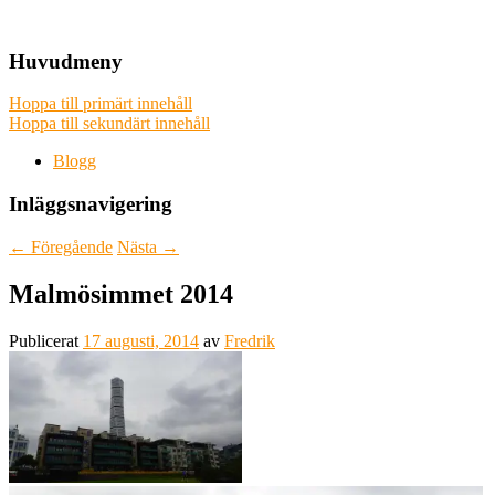
It never gets easier, you just go faster
Nice wins nothing
Huvudmeny
Hoppa till primärt innehåll
Hoppa till sekundärt innehåll
Blogg
Inläggsnavigering
←
Föregående
Nästa
→
Malmösimmet 2014
Publicerat
17 augusti, 2014
av
Fredrik