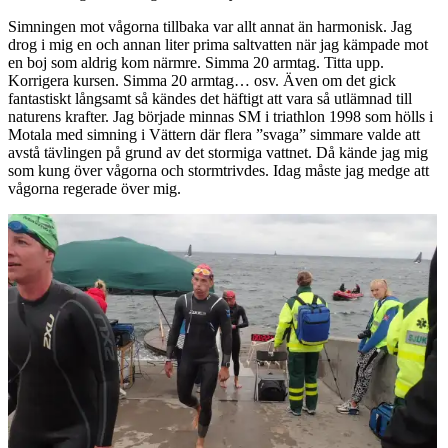
Simningen mot vågorna tillbaka var allt annat än harmonisk. Jag
drog i mig en och annan liter prima saltvatten när jag kämpade mot
en boj som aldrig kom närmre. Simma 20 armtag. Titta upp.
Korrigera kursen. Simma 20 armtag… osv. Även om det gick
fantastiskt långsamt så kändes det häftigt att vara så utlämnad till
naturens krafter. Jag började minnas SM i triathlon 1998 som hölls i
Motala med simning i Vättern där flera ”svaga” simmare valde att
avstå tävlingen på grund av det stormiga vattnet. Då kände jag mig
som kung över vågorna och stormtrivdes. Idag måste jag medge att
vågorna regerade över mig.