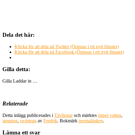
Dela det här:
Klicka för att dela på Twitter (Öppnas i ett nytt fönster)
Klicka för att dela på Facebook (Öppnas i ett nytt fönster)
Gilla detta:
Gilla
Laddar in …
Relaterade
Detta inlägg publicerades i
Tävlingar
och märktes
öppet vatten
,
simning
,
swimrun
av
Fredrik
. Bokmärk
permalänken
.
Lämna ett svar