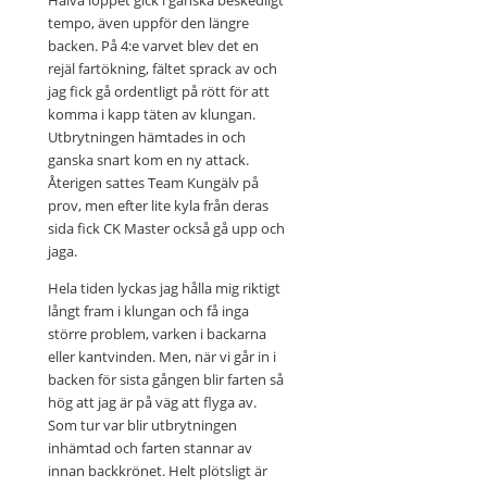
Halva loppet gick i ganska beskedligt
tempo, även uppför den längre
backen. På 4:e varvet blev det en
rejäl fartökning, fältet sprack av och
jag fick gå ordentligt på rött för att
komma i kapp täten av klungan.
Utbrytningen hämtades in och
ganska snart kom en ny attack.
Återigen sattes Team Kungälv på
prov, men efter lite kyla från deras
sida fick CK Master också gå upp och
jaga.
Hela tiden lyckas jag hålla mig riktigt
långt fram i klungan och få inga
större problem, varken i backarna
eller kantvinden. Men, när vi går in i
backen för sista gången blir farten så
hög att jag är på väg att flyga av.
Som tur var blir utbrytningen
inhämtad och farten stannar av
innan backkrönet. Helt plötsligt är