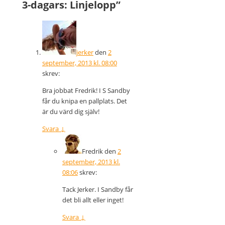
3-dagars: Linjelopp
”
jerker
den
2
september, 2013 kl. 08:00
skrev:
Bra jobbat Fredrik! I S Sandby
får du knipa en pallplats. Det
är du värd dig själv!
Svara
↓
Fredrik
den
2
september, 2013 kl.
08:06
skrev:
Tack Jerker. I Sandby får
det bli allt eller inget!
Svara
↓