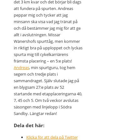
det 3 km kvar och det börjar bli dags
att fundera på spurten. Andreas
peppar mig och tycker att jag
minsann ska visa vad jag tränat på
och då bestämmer jag mig för att ge
allt i avslutningen. Missar
Wänershofs spurttåg, men kommer
in riktigt bra på upploppet och lyckas
spurta mig till cykelkarriärens
främsta placering – en 5:e plats!
Andreas
, min spurtguru, tog hem
segern och tredje plats i
sammandraget. Själv slutade jag på
en blygsam 27:e plats av 52
startande med etapplaceringarna 40,
7, 45 och 5. Om två veckor avslutas
säsongen med linjelopp i Södra
Sandby. Längtar redan!
Dela det här:
Klicka för att dela på Twitter