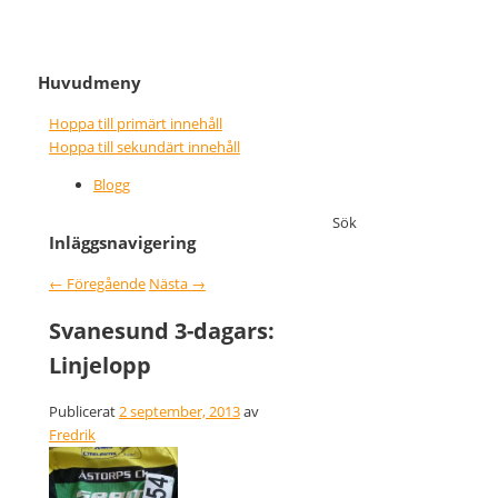
It never gets easier, you just go
Nice wins nothing
Huvudmeny
faster
Hoppa till primärt innehåll
Hoppa till sekundärt innehåll
Blogg
Sök
Inläggsnavigering
←
Föregående
Nästa
→
Svanesund 3-dagars:
Linjelopp
Publicerat
2 september, 2013
av
Fredrik