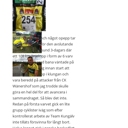
Med ömma ben och något opepp tar
vi oss till starten för den avslutande
tävlingen i Svanesund 3-dagars där
ett 108 km linjelopp i form av 6 varv
på en småkuperad bana väntade på
oss. Bestämde mig innan start att
sitta med högt upp i klungan och
vara beredd på attacker från CK
Wänershof som jag trodde skulle
göra en hel del för att avancera i
sammandraget. Så blev det inte.
Redan på första varvet gick en lite
grupp cyklister iväg som efter
kontrollerat arbete av Team Kungälv
inte tilläts försvinna för långt bort.