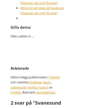
(Öppnas i ett nytt fönster)
Klicka för att dela på Facebook
(Öppnas i ett nytt fönster)
Gilla detta:
Gilla
Laddar in …
Relaterade
Detta inlägg publicerades i
Träning
och märktes
linjelopp
,
spurt
,
svanesund
,
tävling
,
topp-5
av
Fredrik
. Bokmärk
permalänken
.
2 svar på ”
Svanesund