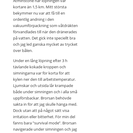
Åtminstone när löpningen var
kortare än 1,5 km. Mitt största
bekymmer nu var att få till en
ordentlig andning i den
vakuumförpackning som våtdräkten
förvandlades till när den dränerades
på vatten. Det gick inte speciellt bra
och jag led ganska mycket av trycket
över bålen.
Under en lång löpning efter 3 h
tävlande kokade kroppen och
simningarna var för korta för att
kylen ner den till arbetstemperatur.
Ljumskar och utsida lår krampade
både under simningen och i alla små
uppförsbackar. Brorsan behövde
sakta in för att jag skulle hänga med.
Dock utan att på något sätt visa
irritation eller bitterhet. För min del
fanns bara ”survival mode”. Brorsan
navigerade under simningen och jag