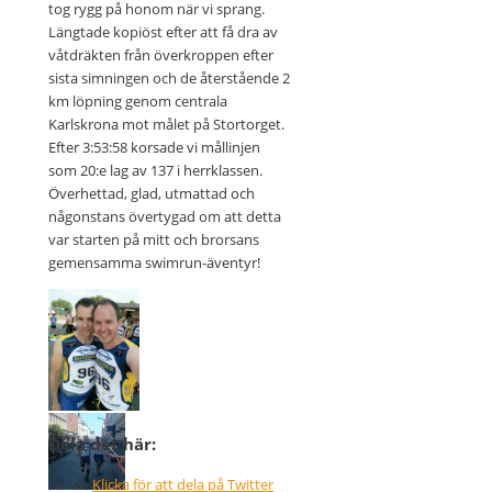
tog rygg på honom när vi sprang.
Längtade kopiöst efter att få dra av
våtdräkten från överkroppen efter
sista simningen och de återstående 2
km löpning genom centrala
Karlskrona mot målet på Stortorget.
Efter 3:53:58 korsade vi mållinjen
som 20:e lag av 137 i herrklassen.
Överhettad, glad, utmattad och
någonstans övertygad om att detta
var starten på mitt och brorsans
gemensamma swimrun-äventyr!
Dela det här:
Klicka för att dela på Twitter