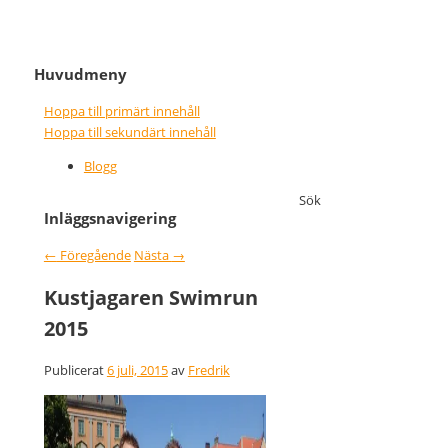
It never gets easier, you just go
Nice wins nothing
Huvudmeny
faster
Hoppa till primärt innehåll
Hoppa till sekundärt innehåll
Blogg
Sök
Inläggsnavigering
←
Föregående
Nästa
→
Kustjagaren Swimrun
2015
Publicerat
6 juli, 2015
av
Fredrik