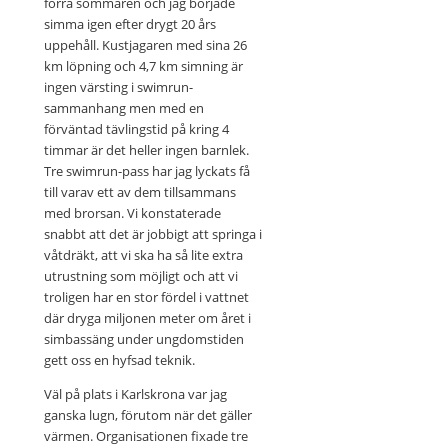
förra sommaren och jag började
simma igen efter drygt 20 års
uppehåll. Kustjagaren med sina 26
km löpning och 4,7 km simning är
ingen värsting i swimrun-
sammanhang men med en
förväntad tävlingstid på kring 4
timmar är det heller ingen barnlek.
Tre swimrun-pass har jag lyckats få
till varav ett av dem tillsammans
med brorsan. Vi konstaterade
snabbt att det är jobbigt att springa i
våtdräkt, att vi ska ha så lite extra
utrustning som möjligt och att vi
troligen har en stor fördel i vattnet
där dryga miljonen meter om året i
simbassäng under ungdomstiden
gett oss en hyfsad teknik.
Väl på plats i Karlskrona var jag
ganska lugn, förutom när det gäller
värmen. Organisationen fixade tre