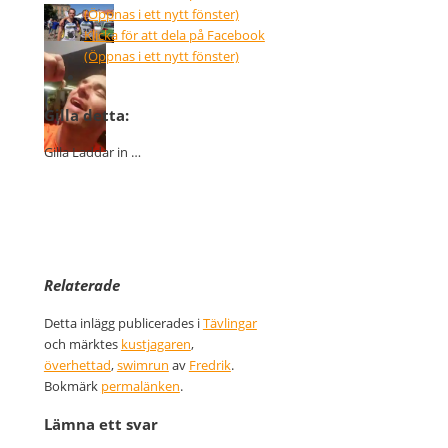
(Öppnas i ett nytt fönster)
Klicka för att dela på Facebook
(Öppnas i ett nytt fönster)
Gilla detta:
Gilla
Laddar in …
Relaterade
Detta inlägg publicerades i
Tävlingar
och märktes
kustjagaren
,
överhettad
,
swimrun
av
Fredrik
.
Bokmärk
permalänken
.
Lämna ett svar