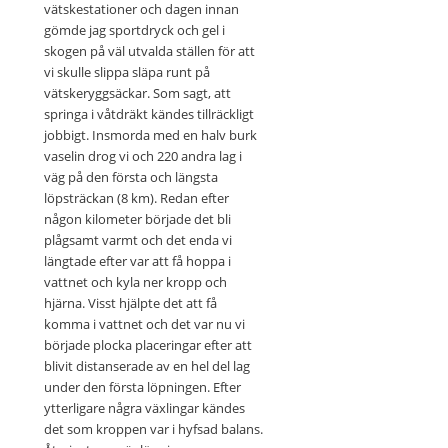
vätskestationer och dagen innan
gömde jag sportdryck och gel i
skogen på väl utvalda ställen för att
vi skulle slippa släpa runt på
vätskeryggsäckar. Som sagt, att
springa i våtdräkt kändes tillräckligt
jobbigt. Insmorda med en halv burk
vaselin drog vi och 220 andra lag i
väg på den första och längsta
löpsträckan (8 km). Redan efter
någon kilometer började det bli
plågsamt varmt och det enda vi
längtade efter var att få hoppa i
vattnet och kyla ner kropp och
hjärna. Visst hjälpte det att få
komma i vattnet och det var nu vi
började plocka placeringar efter att
blivit distanserade av en hel del lag
under den första löpningen. Efter
ytterligare några växlingar kändes
det som kroppen var i hyfsad balans.