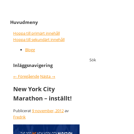
It never gets easier, you just go
Nice wins nothing
Huvudmeny
faster
Hoppa till primärt innehåll
Hoppa till sekundärt innehåll
Blogg
Sök
Inläggsnavigering
←
Föregående
Nästa
→
New York City
Marathon – inställt!
Publicerat
9 november, 2012
av
Fredrik