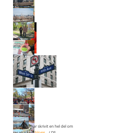
PS / Anna har skrivit en hel del om
resan på sin
blogg
… / DS