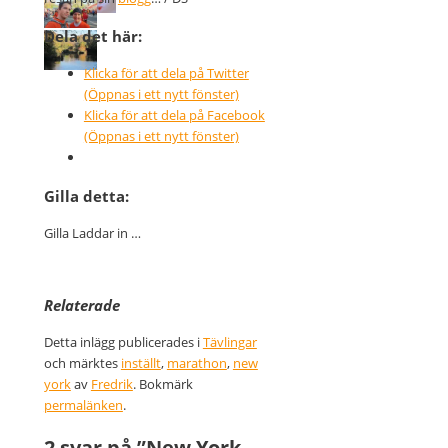
Dela det här:
Klicka för att dela på Twitter
(Öppnas i ett nytt fönster)
Klicka för att dela på Facebook
(Öppnas i ett nytt fönster)
Gilla detta:
Gilla
Laddar in …
Relaterade
Detta inlägg publicerades i
Tävlingar
och märktes
inställt
,
marathon
,
new
york
av
Fredrik
. Bokmärk
permalänken
.
2 svar på ”
New York