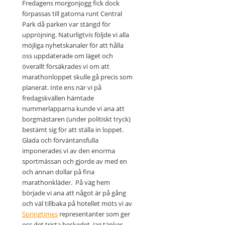
Fredagens morgonjogg fick dock
förpassas till gatorna runt Central
Park då parken var stängd för
uppröjning. Naturligtvis följde vi alla
möjliga nyhetskanaler för att hålla
oss uppdaterade om läget och
överallt försäkrades vi om att
marathonloppet skulle gå precis som
planerat. Inte ens när vi på
fredagskvällen hämtade
nummerlapparna kunde vi ana att
borgmästaren (under politiskt tryck)
bestämt sig för att ställa in loppet.
Glada och förväntansfulla
imponerades vi av den enorma
sportmässan och gjorde av med en
och annan dollar på fina
marathonkläder. På väg hem
började vi ana att något är på gång
och väl tillbaka på hotellet möts vi av
Springtimes
representanter som ger
oss det trista beskedet. Jag tänker