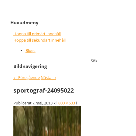
It never gets easier, you just go
Nice wins nothing
Huvudmeny
faster
Hoppa till primärt innehåll
Hoppa till sekundärt innehåll
Blogg
Sök
Bildnavigering
← Föregående
Nästa →
sportograf-24095022
Publicerat
7 maj, 2013
kl.
800 × 533
i