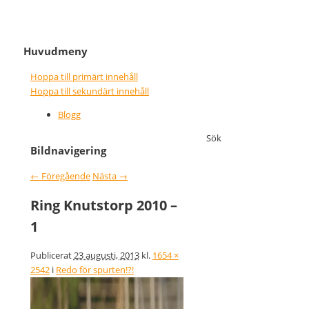
It never gets easier, you just go
Nice wins nothing
Huvudmeny
faster
Hoppa till primärt innehåll
Hoppa till sekundärt innehåll
Blogg
Sök
Bildnavigering
← Föregående
Nästa →
Ring Knutstorp 2010 –
1
Publicerat
23 augusti, 2013
kl.
1654 ×
2542
i
Redo för spurten!?!