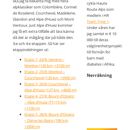
ska jag få bekanta mig med flera
cykla Haute
alpklassiker som Colombière, Cormet
Route Alps som
de Roselend, Courchevel, Madeleine,
medlem i HR
Glandon and Alpe d’Huez och Mont
Team Type 1
.
Ventoux. Just Alpe d’Huez kommer
Under våren har
jag få ett extra tillfälle att lära känna
jag samlat in € 10
då det är målgång där på både den
000 till deras
3:e och 4:e etappen. Så här ser
välgörenhetsprojekt
etappindelningen ut:
till förmån för
barn med
Etapp 1, 24/8: Genève –
diabetes i Afrika.
Megève (130 km, +3100 m)
Etapp 2, 25/8: Megève –
Nerräkning
Courchevel (130 km, +3900 m)
Etapp 3, 26/8: Courchevel –
Alpe d’Huez (137 km, +4600 m)
Etapp 4, 27/8: Bourg d’Oisans
– Alpe d’Huez ITT (15 km,
+1100 m)
Etapp 5, 28/8: Bourg d’Oisans
– Digne-les-Bains (188 km,
+2900 m)