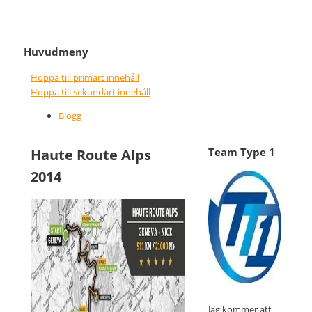
It never gets easier, you just go
Nice wins nothing
Huvudmeny
faster
Hoppa till primärt innehåll
Hoppa till sekundärt innehåll
Blogg
Team Type 1
Haute Route Alps
2014
Jag kommer att