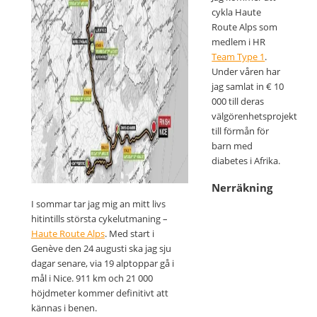
cykla Haute
Route Alps som
medlem i HR
Team Type 1
.
Under våren har
jag samlat in € 10
000 till deras
välgörenhetsprojekt
till förmån för
barn med
diabetes i Afrika.
Nerräkning
I sommar tar jag mig an mitt livs
hitintills största cykelutmaning –
Haute Route Alps
. Med start i
Genève den 24 augusti ska jag sju
dagar senare, via 19 alptoppar gå i
mål i Nice. 911 km och 21 000
höjdmeter kommer definitivt att
kännas i benen.