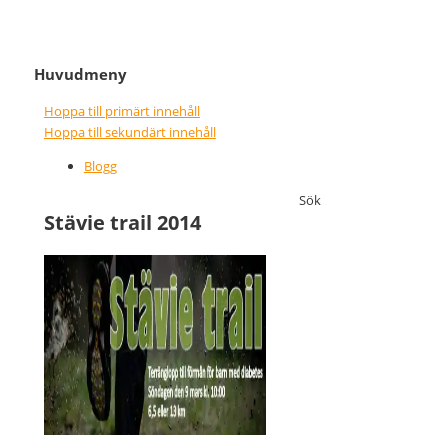
It never gets easier, you just go
Nice wins nothing
Huvudmeny
faster
Hoppa till primärt innehåll
Hoppa till sekundärt innehåll
Blogg
Sök
Stävie trail 2014